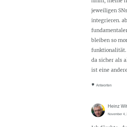
hmm, meine he
jeweiligen SNs
integrieren. a
fundamentalere
bleiben so mo
funktionalität
da sicher als
ist eine ande
Antworten
Heinz Wit
November 4, 2