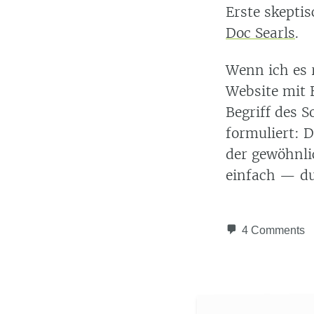
Erste skepti
Doc Searls
.
Wenn ich es 
Website mit 
Begriff des S
formuliert: 
der gewöhnli
einfach — du
4 Comments