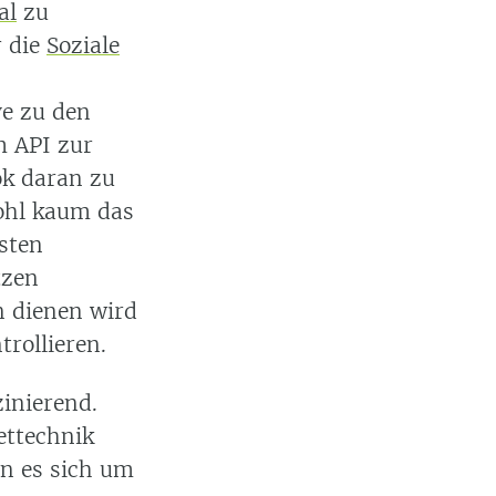
al
zu
r die
Soziale
ve zu den
m API zur
k daran zu
ohl kaum das
sten
tzen
n dienen wird
rollieren.
zinierend.
ettechnik
nn es sich um