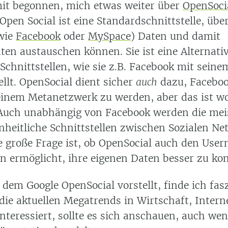
it begonnen, mich etwas weiter über
OpenSoci
Open Social ist eine Standardschnittstelle, übe
 wie
Facebook
oder
MySpace
) Daten und damit
ten austauschen können. Sie ist eine Alternati
Schnittstellen, wie sie z.B. Facebook mit seine
llt. OpenSocial dient sicher
auch
dazu, Faceboo
einem Metanetzwerk zu werden, aber das ist w
. Auch unabhängig von Facebook werden die mei
nheitliche Schnittstellen zwischen Sozialen Ne
e große Frage ist, ob OpenSocial auch den User
n ermöglicht, ihre eigenen Daten besser zu kont
 dem Google OpenSocial vorstellt, finde ich fas
die aktuellen Megatrends in Wirtschaft, Intern
nteressiert, sollte es sich anschauen, auch we