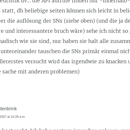
uristik uv… die API aufrufe finden nur *innerhalb*
 statt, dh beliebige seiten können sich leicht in bel
ber die auflösung der SNs (siehe oben) (und die ja d
 und interessantere bruch wäre) sehe ich nicht so 
nadisch wie sie sind, nur haben sie halt alle zusa
. untereinander tauschen die SNs primär einmal nich
 allererstes versucht wird das irgendwie zu knacke
re sache mit anderen problemen)
tenbrink
007 at 10:28 a.m.