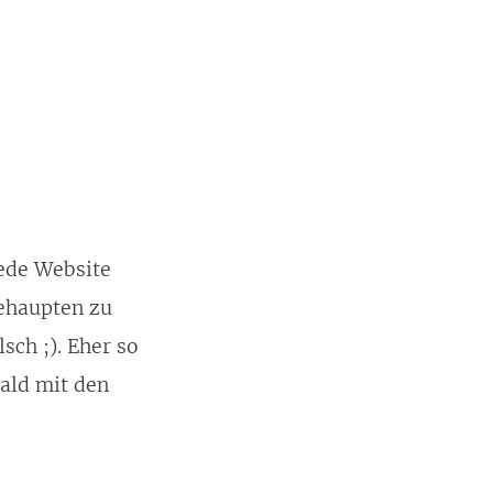
jede Website
behaupten zu
sch ;). Eher so
bald mit den