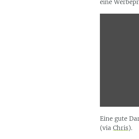
eine Werbepr
Display
content
from
YouTube
Eine gute Da
(via
Chris
).