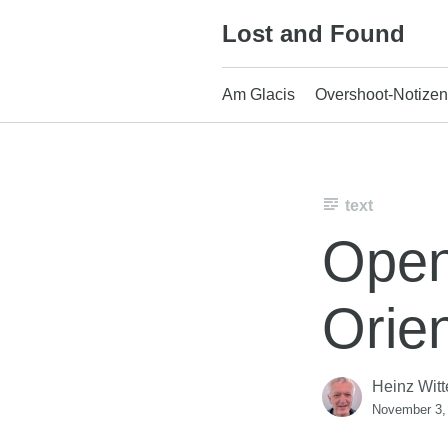
Skip
Lost and Found
to
content
Am Glacis
Overshoot-Notizen
text
Open
Orie
Heinz Witt
November 3,