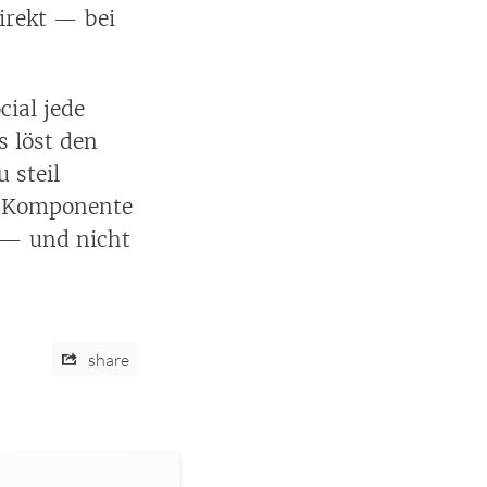
rekt — bei
ial jede
s löst den
 steil
er Komponente
 — und nicht
share