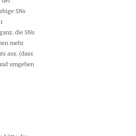
 der
iebige SNs
er
ganz. die SNs
mmen mehr
ts aus. (dass
n und umgehen