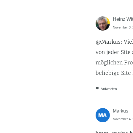
Heinz Wit
November 3, 2
@Markus: Viell
von jeder Site
möglichen Fron
beliebige Site
Antworten
Markus
November 4, 2