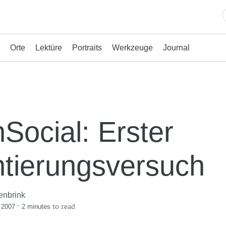
Orte
Lektüre
Portraits
Werkzeuge
Journal
Social: Erster
ntierungsversuch
enbrink
·
to read
 2007
2 minutes