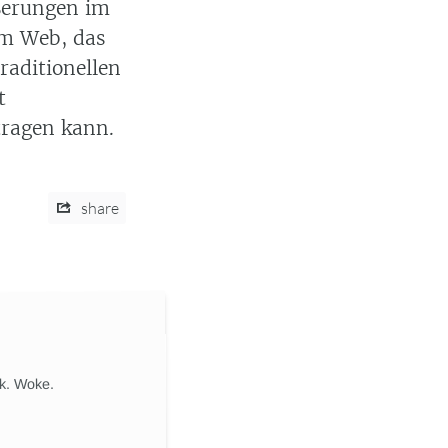
ßerungen im
im Web, das
traditionellen
t
tragen kann.
share
ik. Woke.