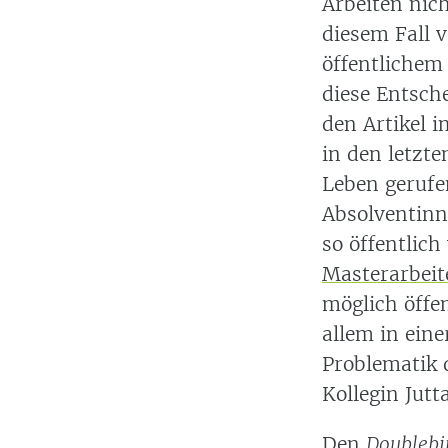
Arbeiten nich
diesem Fall 
öffentlichem
diese Entsche
den Artikel i
in den letzt
Leben gerufe
Absolventinn
so öffentlic
Masterarbeite
möglich öffen
allem in eine
Problematik 
Kollegin Jut
Den
Doublebi