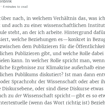
enbrink
·
to read
4 minutes
rüber nach, in welchem Verhältnis das, was ich
 und auch zu einer wissenschaftlichen Institut
e steht, an der ich arbeite. Hintergrund dafür
siert, welche Beziehungen es—konkret in Bezug
wischen dem Publizieren für die Öffentlichke
lichen Publizieren gibt, und welche Rolle dabe
pielen kann. In welcher Rolle spricht man, wen
liche Ergebnisse zur Klimakrise außerhalb eine
lichen Publikums diskutiert? Ist man dann en
oder Sprachrohr der Wissenschaft oder aber i
e Diskursebene, oder sind diese Diskurse etwas
uch zu
der
Wissenschaft spricht—gibt es so et
ntertextuelle (wenn das Wort richtig ist) Bezi