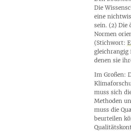
Die Wissensc
eine nichtwi
sein. (2) Die
Normen orien
(Stichwort:
E
gleichrangig
denen sie ih
Im Großen: D
Klimaforschu
muss sich di
Methoden und
muss die Qua
beurteilen k
Qualitätskont