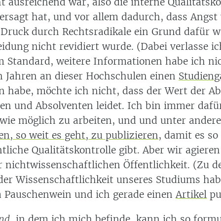
t ausreichend war, also die interne Qualitätsko
versagt hat, und vor allem dadurch, dass Angst
 Druck durch Rechtsradikale ein Grund dafür w
idung nicht revidiert wurde. (Dabei verlasse i
m Standard, weitere Informationen habe ich nic
en Jahren an dieser Hochschulen einen
Studieng
n habe, möchte ich nicht, dass der Wert der Ab
en und Absolventen leidet. Ich bin immer dafür
h wie möglich zu arbeiten, und und unter ande
n, so weit es geht, zu publizieren
, damit es so 
tliche Qualitätskontrolle gibt. Aber wir agiere
r nichtwissenschaftlichen Öffentlichkeit. (Zu d
der Wissenschaftlichkeit unseres Studiums ha
ta Pauschenwein und ich gerade einen
Artikel
pub
nd
, in dem ich mich befinde, kann ich so formul