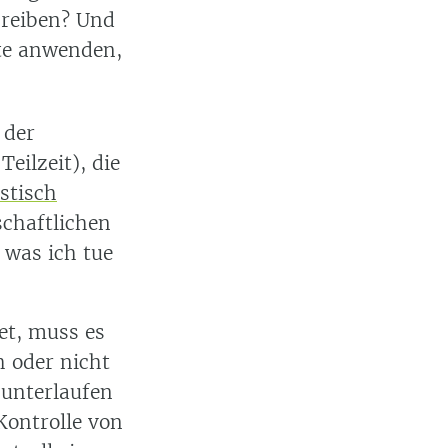
hreiben? Und
te anwenden,
der
eilzeit), die
istisch
schaftlichen
 was ich tue
et, muss es
h oder nicht
 unterlaufen
Kontrolle von