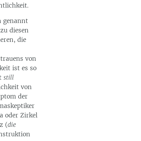
tlichkeit.
h genannt
 zu diesen
eren, die
rtrauens von
eit ist es so
it
still
ichkeit von
mptom der
imaskeptiker
 oder Zirkel
z (
die
nstruktion