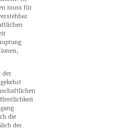
nen muss für
verstehbar
aftlichen
eit
hauptung
tionen,
t der
mgekehrt
nschaftlichen
fentlichkeit
ngang
ch die
lich der