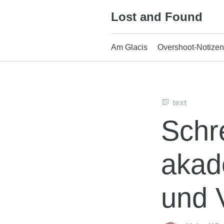
Skip
Lost and Found
to
content
Am Glacis
Overshoot-Notizen
text
Schr
akad
und 