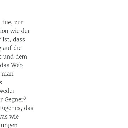
 tue, zur
ion wie der
 ist, dass
 auf die
it und dem
i das Web
n man
s
tweder
hr Gegner?
 Eigenes, das
was wie
ehungen