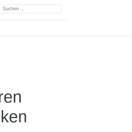
Suchen
nach:
ren
nken