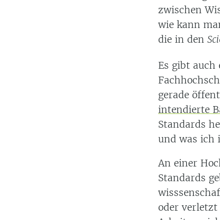
zwischen Wis
wie kann man
die in den
Sc
Es gibt auch
Fachhochschul
gerade öffent
intendierte 
Standards her
und was ich 
An einer Hoc
Standards geb
wisssenschaf
oder verletzt