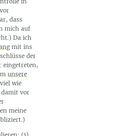
ntrolle in
 vor
ar, dass
ch mich auf
ht.) Da ich
ang
mit ins
schlüsse der
 eingetreten,
rem
unsere
viel wie
n damit vor
er
ben meine
liziert.)
ieren: (1)