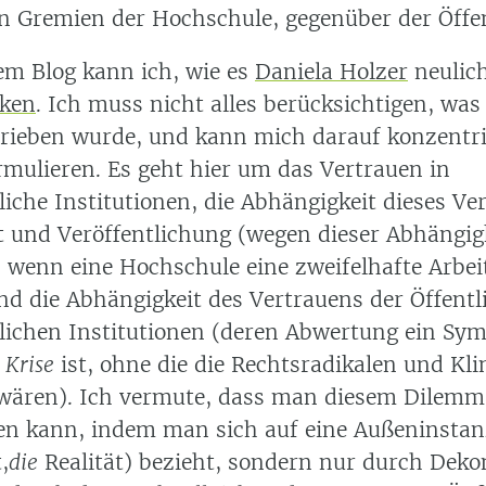
 Gremien der Hochschule, gegenüber der Öffen
em Blog kann ich, wie es
Daniela Holzer
neulic
nken
. Ich muss nicht alles berücksichtigen, was
rieben wurde, und kann mich darauf konzentri
rmulieren. Es geht hier um das Vertrauen in
liche Institutionen, die Abhängigkeit dieses Ve
t und Veröffentlichung (wegen dieser Abhängigk
, wenn eine Hochschule eine zweifelhafte Arbe
nd die Abhängigkeit des Vertrauens der Öffentl
lichen Institutionen (deren Abwertung ein Sy
 Krise
ist, ohne die die Rechtsradikalen und Kl
wären). Ich vermute, dass man diesem Dilemma
en kann, indem man sich auf eine Außeninstan
,
die
Realität) bezieht, sondern nur durch Deko