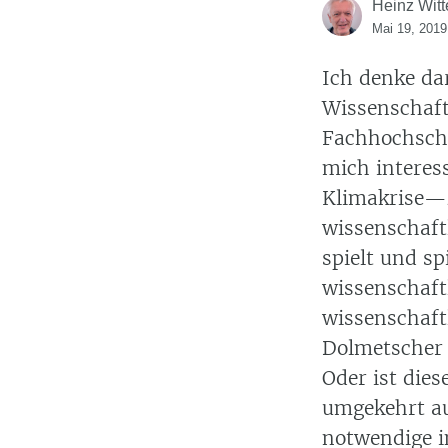
Heinz Witt
Mai 19, 2019
Ich denke da
Wissenschaft
Fachhochschul
mich interes
Klimakrise—z
wissenschaft
spielt und s
wissenschaft
wissenschaft
Dolmetscher 
Oder ist dies
umgekehrt a
notwendige i