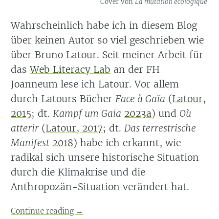
Cover von
La mutation écologique
Wahrscheinlich habe ich in diesem Blog
über keinen Autor so viel geschrieben wie
über Bruno Latour. Seit meiner Arbeit für
das
Web Literacy Lab
an der FH
Joanneum lese ich Latour. Vor allem
durch Latours Bücher
Face à Gaïa
(
Latour,
2015
; dt.
Kampf um Gaia
2023a
)
und
Où
atterir
(
Latour, 2017
; dt.
Das terrestrische
Manifest
2018
)
habe ich erkannt, wie
radikal sich unsere historische Situation
durch die Klimakrise und die
Anthropozän-Situation verändert hat.
Continue reading
→