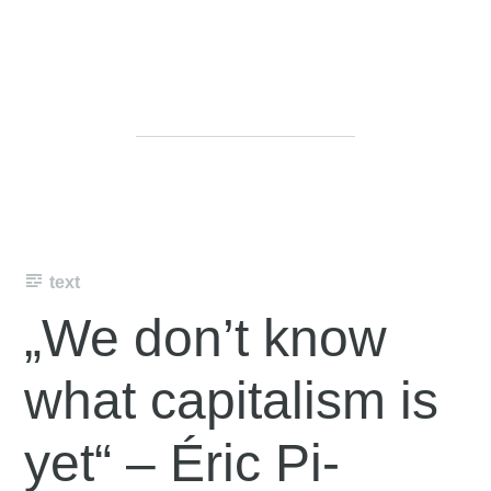
text
„We don’t know
what capitalism is
yet“ – Éric Pi­