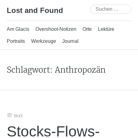
Skip
Suchen
Lost and Found
to
nach:
content
Am Glacis
Overshoot-Notizen
Orte
Lektüre
Portraits
Werkzeuge
Journal
Schlagwort:
Anthropozän
text
Stocks-Flows-