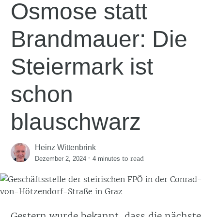
Osmose statt
Brandmauer: Die
Steiermark ist
schon
blauschwarz
Heinz Wittenbrink
·
to read
Dezember 2, 2024
4 minutes
Gestern wurde bekannt,
dass die nächste