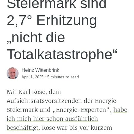
Steiermark sind
2,7° Erhitzung
„nicht die
Totalkatastrophe“
Heinz Wittenbrink
·
to read
April 1, 2025
5 minutes
Mit Karl Rose, dem
Aufsichtsratsvorsitzenden der Energie
Steiermark und „Energie-Experten“,
habe
ich mich hier schon ausführlich
beschäftigt
. Rose war bis vor kurzem