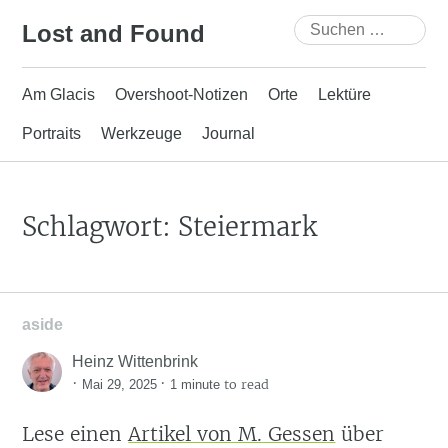
Skip
Suchen
Lost and Found
to
nach:
content
Am Glacis
Overshoot-Notizen
Orte
Lektüre
Portraits
Werkzeuge
Journal
Schlagwort:
Steiermark
aside
Heinz Wittenbrink
·
·
to read
Mai 29, 2025
1 minute
Lese einen
Artikel von M. Gessen
über