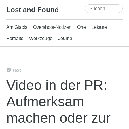
Skip
Suchen
Lost and Found
to
nach:
content
Am Glacis
Overshoot-Notizen
Orte
Lektüre
Portraits
Werkzeuge
Journal
text
Video in der PR:
Aufmerksam
machen oder zur