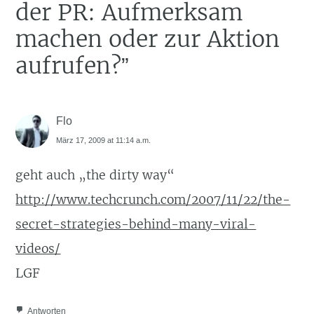
der PR: Aufmerksam
machen oder zur Aktion
aufrufen?
”
Flo
März 17, 2009 at 11:14 a.m.
geht auch „the dirty way“
http://www.techcrunch.com/2007/11/22/the-
secret-strategies-behind-many-viral-
videos/
LGF
Antworten