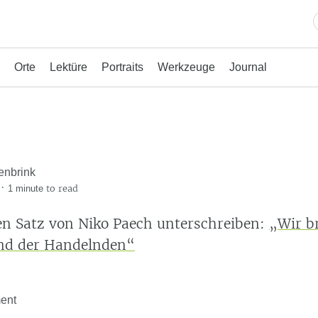
Orte
Lektüre
Portraits
Werkzeuge
Journal
enbrink
·
to read
1 minute
en Satz von Niko Paech unterschreiben:
„Wir b
and der Handelnden“
ent