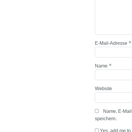
*
E-Mail-Adresse
*
Name
Website
Name, E-Mail
speichern.
Yes, add me to y