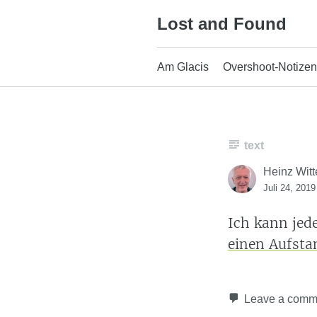
Skip
Lost and Found
to
content
Am Glacis
Overshoot-Notizen
text
Heinz Witt
Juli 24, 2019
Ich kann jed
einen Aufst
Leave a comm