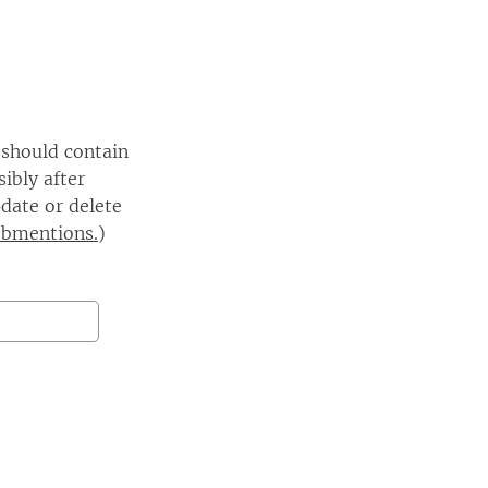
 should contain
ibly after
date or delete
ebmentions.
)