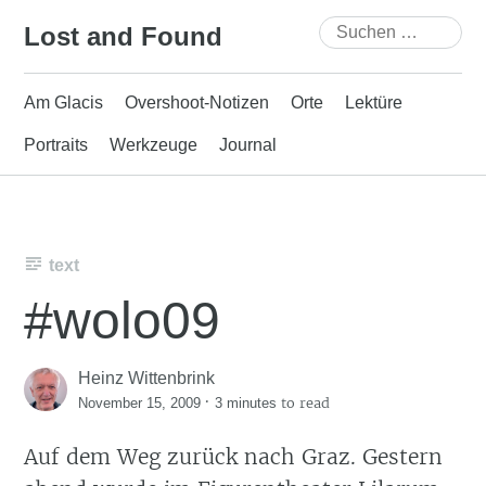
Skip
Suchen
Lost and Found
to
nach:
content
Am Glacis
Overshoot-Notizen
Orte
Lektüre
Portraits
Werkzeuge
Journal
text
#wolo09
Heinz Wittenbrink
·
to read
November 15, 2009
3 minutes
Auf dem Weg zurück nach Graz. Gestern