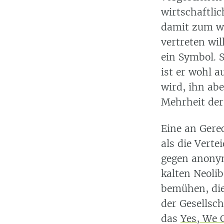
wirtschaftli
damit zum we
vertreten wil
ein Symbol. S
ist er wohl 
wird, ihn ab
Mehrheit der
Eine an Gerec
als die Vert
gegen anonym
kalten Neoli
bemühen, die
der Gesellsc
das
Yes, We 