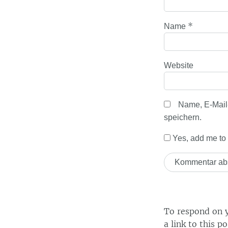
*
Name
Website
Name, E-Mail
speichern.
Yes, add me to y
To respond on y
a link to this p