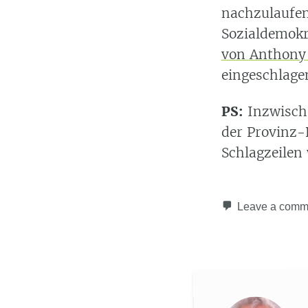
nachzulaufen
Sozialdemokr
von Anthony
eingeschlage
PS:
Inzwische
der Provinz-
Schlagzeilen
Leave a comm