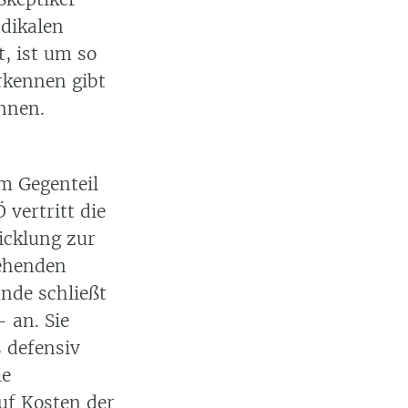
adikalen
, ist um so
erkennen gibt
nnen.
m Gegenteil
 vertritt die
icklung zur
ehenden
nde schließt
 an. Sie
s defensiv
ie
uf Kosten der