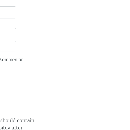
 Kommentar
 should contain
ibly after