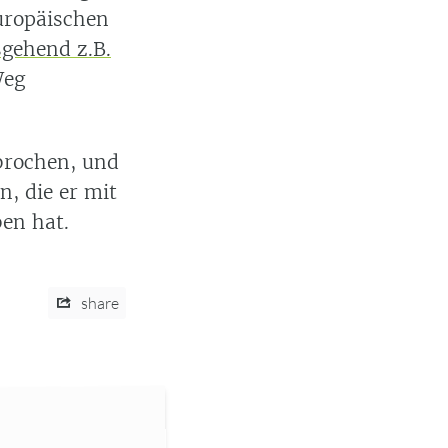
uropäischen
gehend z.B.
Weg
brochen, und
, die er mit
en hat.
share