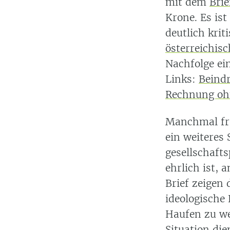
mit dem
Bri
Krone. Es ist
deutlich krit
österreichis
Nachfolge ei
Links:
Beind
Rechnung ohn
Manchmal fra
ein weiteres 
gesellschafts
ehrlich ist, 
Brief zeigen
ideologische 
Haufen zu we
Situation die