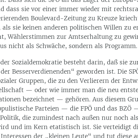
nd dass sie vor einer immer wieder mit rechtsr
erierenden Boulevard-Zeitung zu Kreuze kriecht
 als sie keinen anderen politischen Willen zu 
cht, Wählerstimmen zur Amtserhaltung zu gewi
s nicht als Schwäche, sondern als Programm.
der Sozialdemokratie besteht darin, daß sie zu
 der Besserverdienenden
geworden ist. Die SPÖ
ozialer Gruppen, die zu den Verlierern der Entw
llschaft — oder wie immer man die neu entst
ationen bezeichnet — gehören. Aus diesem Gru
populistische Parteien — die FPÖ und das BZÖ —
 Politik, die zumindest nach außen nur noch al
ird und im Kern etatistisch ist. Sie verteidigt d
 Interessen der „kleinen Leute“ und tut diese a