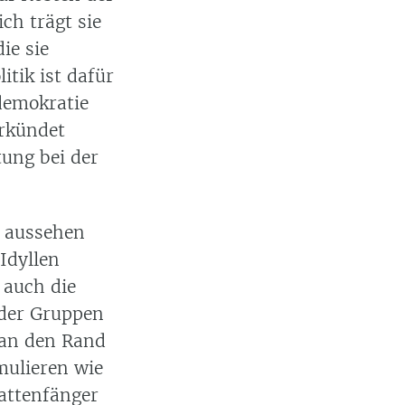
ch trägt sie
ie sie
itik ist dafür
ldemokratie
erkündet
tung bei der
s aussehen
Idyllen
 auch die
 der Gruppen
 an den Rand
mulieren wie
attenfänger