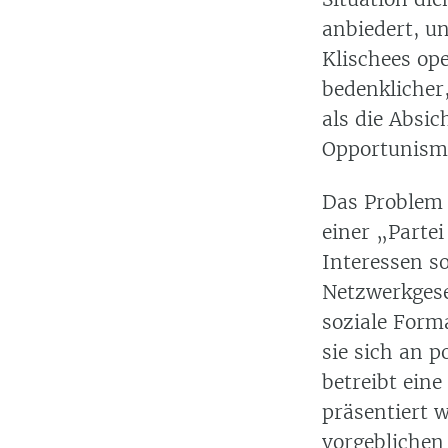
anbiedert, u
Klischees op
bedenklicher,
als die Absi
Opportunismu
Das Problem 
einer
Partei
Interessen s
Netzwerkgese
soziale Form
sie sich an 
betreibt eine
präsentiert w
vorgeblichen