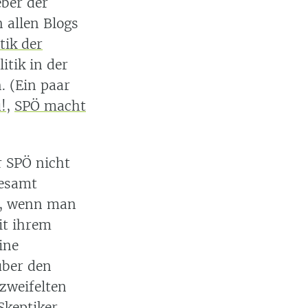
ber der
 allen Blogs
tik der
tik in der
. (Ein paar
!
,
SPÖ macht
r SPÖ nicht
gesamt
ie, wenn man
it ihrem
ine
über den
zweifelten
Skeptiker