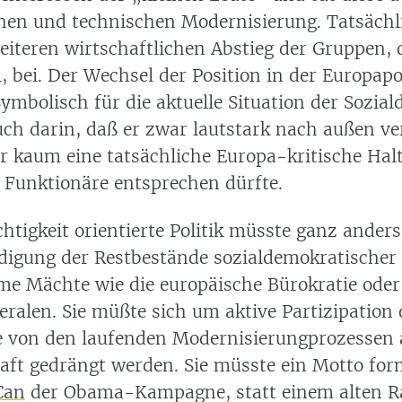
chen und technischen Modernisierung. Tatsächli
iteren wirtschaftlichen Abstieg der Gruppen, d
l, bei. Der Wechsel der Position in der Europapol
ymbolisch für die aktuelle Situation der Sozia
auch darin, daß er zwar lautstark nach außen v
er kaum eine tatsächliche Europa-kritische Hal
 Funktionäre entsprechen dürfte.
htigkeit orientierte Politik müsste ganz ander
eidigung der Restbestände sozialdemokratischer 
e Mächte wie die europäische Bürokratie oder
beralen. Sie müßte sich um aktive Partizipation
 von den laufenden Modernisierungprozessen
haft gedrängt werden. Sie müsste ein Motto for
Can
der Obama-Kampagne, statt einem alten R