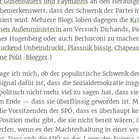
ef Gusenbauers und Faymanns
an den Herausge
 bemerkenswert, dass der Schwenk der Partei in
isiert wird. Mehrere Blogs loben dagegen die
Kri
chen Außenministerin
am Versuch Dichands, Poli
nes Hugenberg oder auch Berlusconi zu machen
ruckend Unbeindruckt
,
Plassnik bissig. Chapeau
e Polit-Blogger
.)
ge ich mich, ob der populistische Schwenk de
Signal dafür ist, dass die Sozialdemokratie ins
politisch nicht mehr viel zu sagen hat, dass s
am Ende — dass sie überflüssig geworden ist. M
 die Vorsitzenden der SPÖ, dass es überhaupt ke
Position mehr gibt, die sie nicht bereit wären, 
rfen, wenn es der Machterhaltung in einer ver
nt. Dass sich die SPÖ an das Lager der Europa-