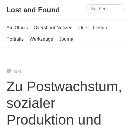
Skip
Suchen
Lost and Found
to
nach:
content
Am Glacis
Overshoot-Notizen
Orte
Lektüre
Portraits
Werkzeuge
Journal
text
Zu Postwachstum,
sozialer
Produktion und