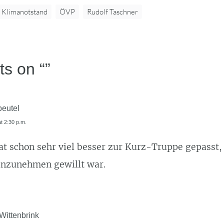
Klimanotstand
ÖVP
Rudolf Taschner
ts on “
”
beutel
at 2:30 p.m.
t schon sehr viel besser zur Kurz-Truppe gepasst,
anzunehmen gewillt war.
Wittenbrink