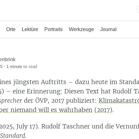
Orte
Lektüre
Portraits
Werkzeuge
Journal
enbrink
·
to read
25
1 minute
eines jüngsten Auftritts – dazu heute im Stand
5
)
– eine Erinnerung: Diesen Text hat Rudolf T
sprecher
der ÖVP, 2017 publiziert:
Klimakatastr
ber niemand will es wahrhaben
(
2017
)
.
2025, July 17). Rudolf Taschner und die Vernun
 Standard
.