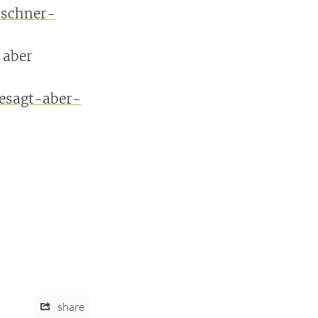
aschner-
 aber
esagt-aber-
share