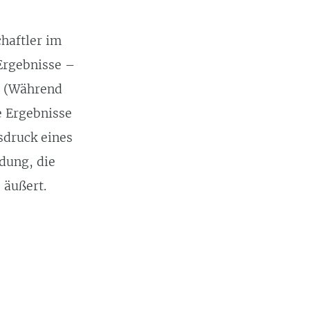
chaftler im
Ergebnisse –
d. (Während
e Ergebnisse
sdruck eines
dung, die
 äußert.