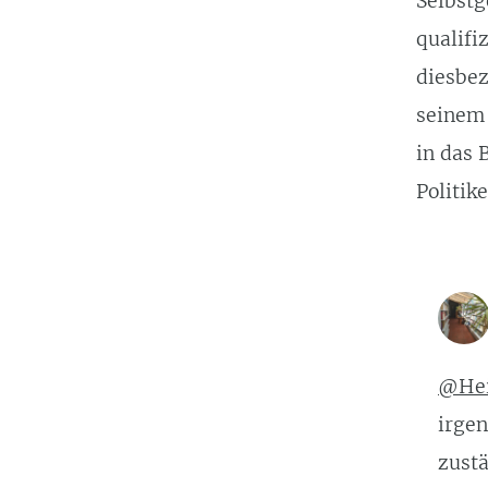
Selbstg
qualifi
diesbez
seinem 
in das 
Politik
@He
irge
zustä