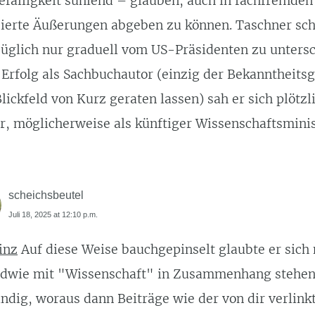
efälligkeit suhlend – glauben, auch in fachfremden
zierte Äußerungen abgeben zu können. Taschner sch
üglich nur graduell vom US-Präsidenten zu unters
Erfolg als Sachbuchautor (einzig der Bekanntheitsgr
Blickfeld von Kurz geraten lassen) sah er sich plötzl
er, möglicherweise als künftiger Wissenschaftsminis
scheichsbeutel
Juli 18, 2025 at 12:10 p.m.
inz
Auf diese Weise bauchgepinselt glaubte er sich 
ndwie mit "Wissenschaft" in Zusammenhang stehe
ndig, woraus dann Beiträge wie der von dir verlinkt