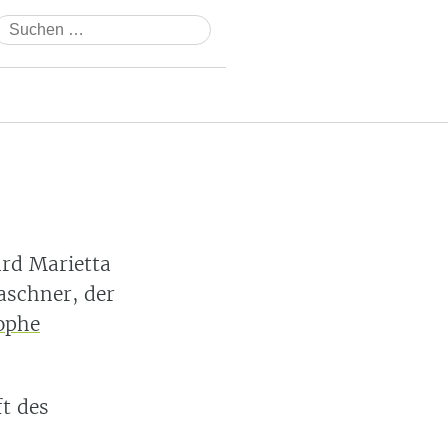
Suchen
nach:
ard Marietta
aschner, der
ophe
ft des