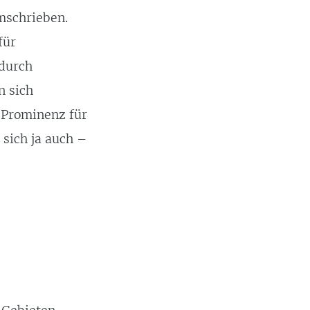
umschrieben.
für
 durch
n sich
 Prominenz für
 sich ja auch –