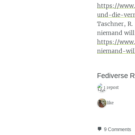
https://www.
und-die-ver
Taschner, R.
niemand wil
https://www
niemand-wil
Fediverse R
1 repost
1 like
9 Comments