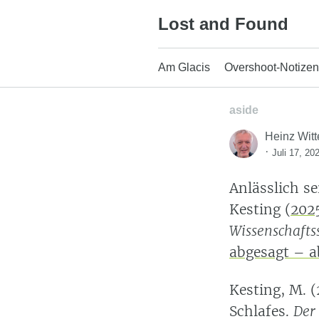
Skip
Lost and Found
to
content
Am Glacis
Overshoot-Notizen
aside
Heinz Witt
·
Juli 17, 20
Anlässlich s
Kesting
(
202
Wissenschafts
abgesagt – a
Kesting, M. (
Schlafes.
Der