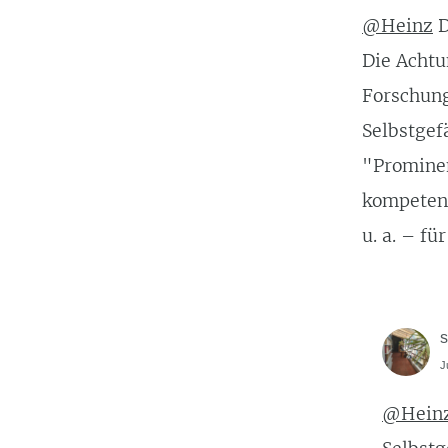
@Heinz
D
Die Achtu
Forschung
Selbstgef
"Prominen
kompetent
u. a. – fü
s
J
@Hein