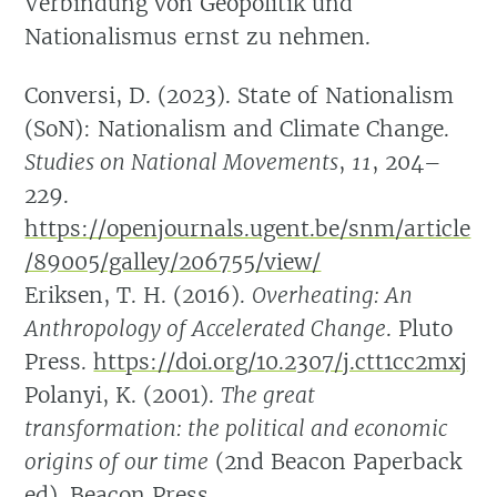
Verbindung von Geopolitik und
Nationalismus ernst zu nehmen.
Conversi, D. (2023). State of Nationalism
(SoN): Nationalism and Climate Change.
Studies on National Movements
,
11
, 204–
229.
https://openjournals.ugent.be/snm/article
/89005/galley/206755/view/
Eriksen, T. H. (2016).
Overheating: An
Anthropology of Accelerated Change
. Pluto
Press.
https://doi.org/10.2307/j.ctt1cc2mxj
Polanyi, K. (2001).
The great
transformation: the political and economic
origins of our time
(2nd Beacon Paperback
ed). Beacon Press.