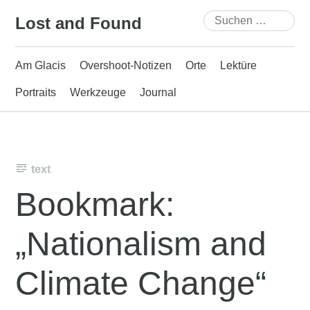
Skip
Suchen
Lost and Found
to
nach:
content
Am Glacis
Overshoot-Notizen
Orte
Lektüre
Portraits
Werkzeuge
Journal
text
Bookmark:
„Nationalism and
Climate Change“