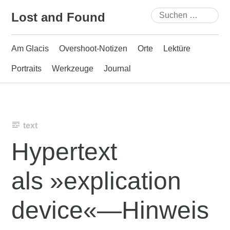
Skip
Suchen
Lost and Found
to
nach:
content
Am Glacis
Overshoot-Notizen
Orte
Lektüre
Portraits
Werkzeuge
Journal
text
Hypertext
als »explication
device«—Hinweis