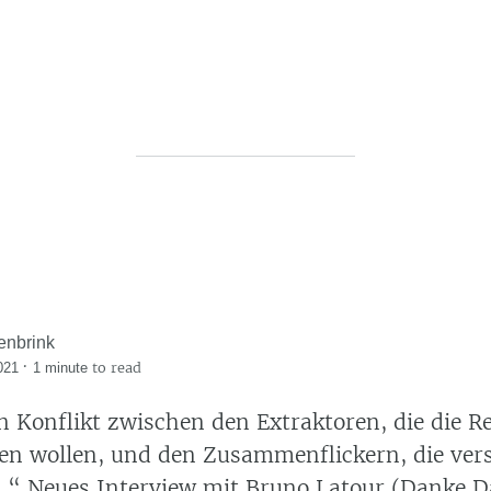
enbrink
·
to read
021
1 minute
en Konflikt zwischen den Extraktoren, die die R
en wollen, und den Zusammenflickern, die vers
n.“ Neues Interview mit
Bruno Latour
(Danke
D