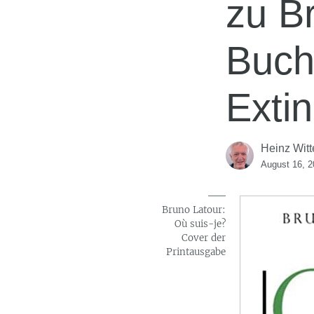
zu B
Buch
Extin
Heinz Witt
August 16, 2
Bruno Latour:
Où suis-je?
Cover der
Printausgabe