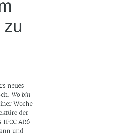
em
 zu
rs neues
sch:
Wo bin
 einer Woche
Lektüre der
s IPCC AR6
ann und