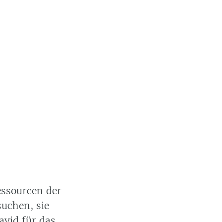
essourcen der
uchen, sie
avid
für das