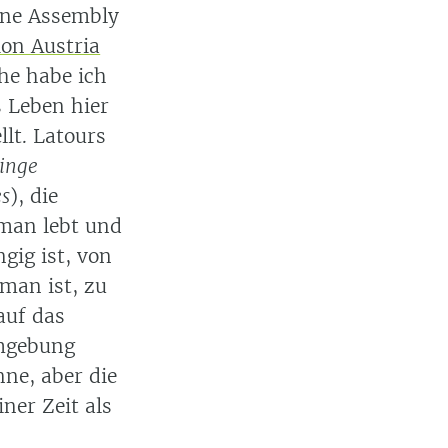
line Assembly
ion Austria
he habe ich
s Leben hier
llt. Latours
linge
es
), die
man lebt und
ig ist, von
man ist, zu
auf das
Umgebung
nne, aber die
er Zeit als