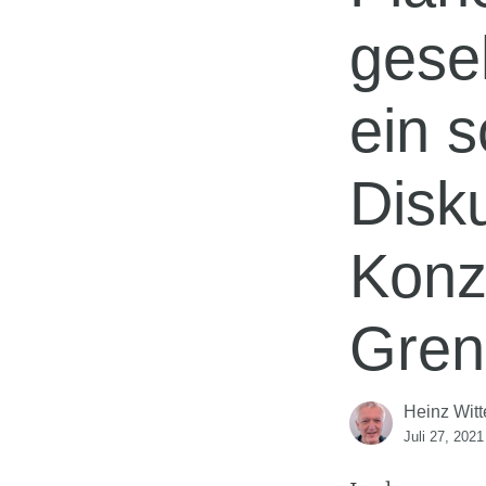
gese
ein s
Disk
Konz
Gren
Heinz Witt
Juli 27, 2021