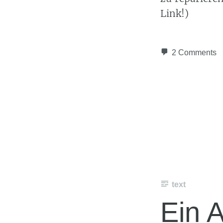
Link!)
2 Comments
text
Ein 