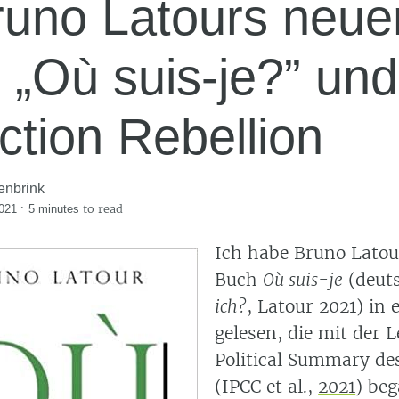
runo Latours neu
 „Où suis-je?” und
ction Rebellion
enbrink
·
to read
021
5 minutes
Ich habe Bruno Latou
Buch
Où suis-je
(deut
ich?
,
Latour
2021
) in
gelesen, die mit der 
Political Summary de
(IPCC et al.,
2021
)
beg