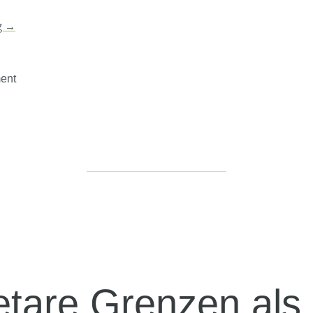
g
→
ent
etare Grenzen als