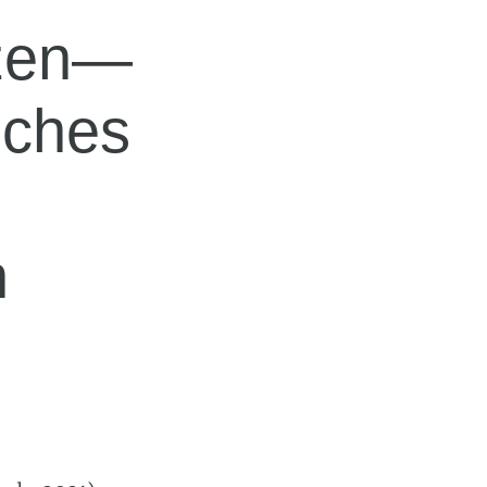
nzen—
iches
n