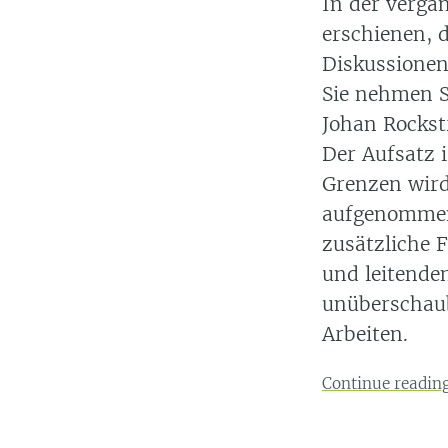
In der verga
erschienen, 
Diskussionen
Sie nehmen 
Johan Rockst
Der Aufsatz 
Grenzen wird
aufgenommen 
zusätzliche 
und leitenden
unüberschaub
Arbeiten.
Continue readin