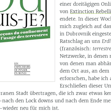
einer dreitägigen On
von
Extinction Rebell
endete. In dieser Woc
mich zugleich auf da
in Dubrovnik eingeste
Ratschlag an uns
Erd
(französisch:
terrestr
Netzwerke, in denen 
von denen man abhäng
dem Ort aus, an dem 
erforschen, habe ich 
Erschließen dieser 
rranen Stadt übertragen, die ich zwar etwas ke
—nach den Lock downs und nach dem Ende mein
—wieder neu für mich ist.