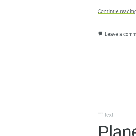
Continue readin
Leave a comm
text
Plan