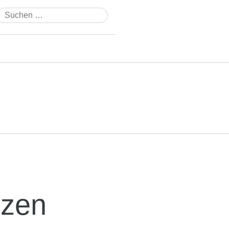
Suchen
nach:
izen