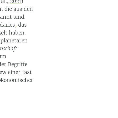
 al.,
2021
)
, die aus den
annt sind.
daries
, das
elt haben.
 planetaren
enschaft
 um
er Begriffe
ew einer fast
 ökonomischer