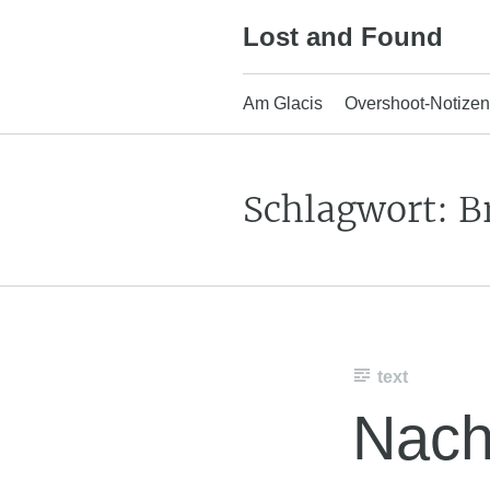
Skip
Lost and Found
to
content
Am Glacis
Overshoot-Notizen
Schlagwort:
B
text
Nach