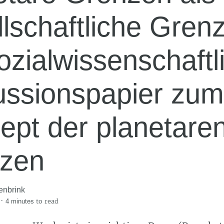
llschaftliche Gre
ozialwissenschaftl
ussionspapier zum
ept der planetare
zen
enbrink
·
to read
4 minutes