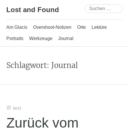
Skip
Suchen
Lost and Found
to
nach:
content
Am Glacis
Overshoot-Notizen
Orte
Lektüre
Portraits
Werkzeuge
Journal
Schlagwort:
Journal
text
Zurück vom