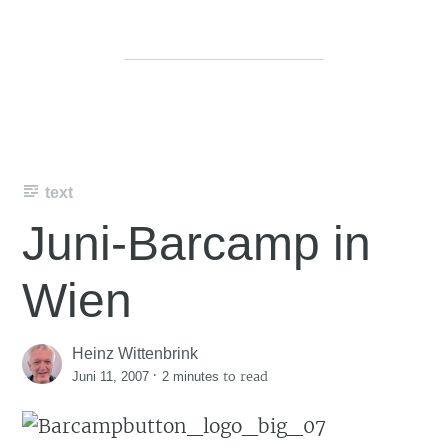
text
Juni-Barcamp in
Wien
Heinz Wittenbrink
·
to read
Juni 11, 2007
2 minutes