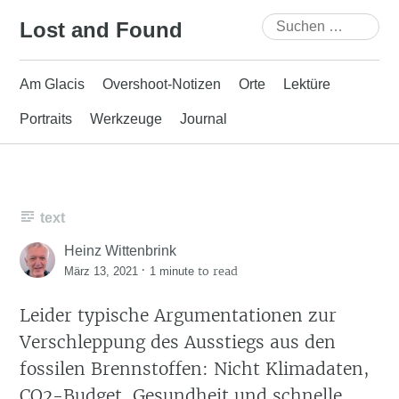
Skip
Suchen
Lost and Found
to
nach:
content
Am Glacis
Overshoot-Notizen
Orte
Lektüre
Portraits
Werkzeuge
Journal
text
Heinz Wittenbrink
·
to read
März 13, 2021
1 minute
Leider typische Argumentationen zur
Verschleppung des Ausstiegs aus den
fossilen Brennstoffen: Nicht Klimadaten,
CO2-Budget, Gesundheit und schnelle