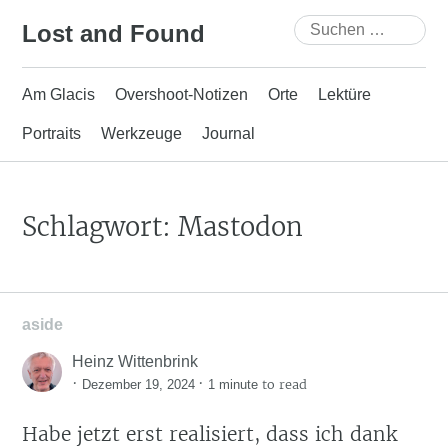
Skip
Suchen
Lost and Found
to
nach:
content
Am Glacis
Overshoot-Notizen
Orte
Lektüre
Portraits
Werkzeuge
Journal
Schlagwort:
Mastodon
aside
Heinz Wittenbrink
·
·
to read
Dezember 19, 2024
1 minute
Habe jetzt erst realisiert, dass ich dank