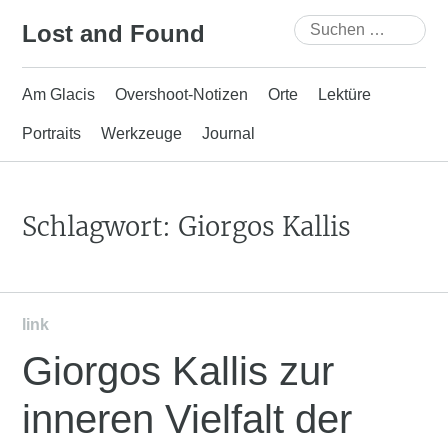
Skip
Suchen
Lost and Found
to
nach:
content
Am Glacis
Overshoot-Notizen
Orte
Lektüre
Portraits
Werkzeuge
Journal
Schlagwort:
Giorgos Kallis
link
Giorgos Kallis zur
inneren Vielfalt der