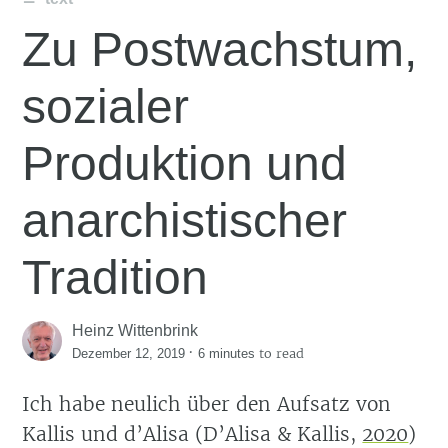
Zu Postwachstum,
sozialer
Produktion und
anarchistischer
Tradition
Heinz Wittenbrink
·
to read
Dezember 12, 2019
6 minutes
Ich habe neulich über den Aufsatz von
Kallis und d’Alisa
(D’Alisa & Kallis,
2020
)