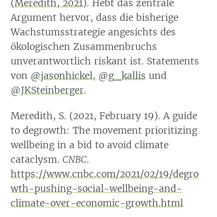
(
Meredith, 2021
)
. Hebt das zentrale
Argument hervor, dass die bisherige
Wachstumsstrategie angesichts des
ökologischen Zusammenbruchs
unverantwortlich riskant ist. Statements
von
@jasonhickel
,
@g_kallis
und
@JKSteinberger
.
Meredith, S. (2021, February 19). A guide
to degrowth: The movement prioritizing
wellbeing in a bid to avoid climate
cataclysm.
CNBC
.
https://www.cnbc.com/2021/02/19/degro
wth-pushing-social-wellbeing-and-
climate-over-economic-growth.html